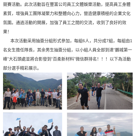
競賽活動。此次活動旨在豐富公司員工文體娛樂活動，提高員工身體
素質，增強員工團隊凝聚力和整體向心力，營造健康積極的企業文化
氛圍。通過活動的開展，加強了員工之間的交流，收到了良好的效
果！
本次活動采用抽簽分組形式參加，每組6人，共分成7組，每組由1
名女生擔任隊長，其余男生抽簽分組，以小組人員全部到達“鵬城第一
峰”大石頭處並將合影發到“百柔新材料”微信群排名
！！！以下為活動
部分選手精彩展示。