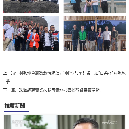
上一篇:
羽毛球争霸赛激情綻放，“羽”你共享！第一屆“百柔杯”羽毛球
爭...
下一篇:
珠海超毅實業來我司實地考察參觀暨審廠活動。
推薦新聞