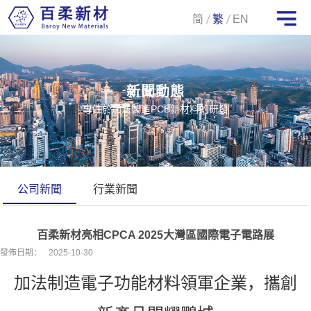
简
繁
EN
新聞動態
專註於加法製造PCB新材料的研發
公司新聞
行業新聞
百柔新材亮相CPCA 2025大灣區國際電子電路展
發佈日期：
2025-10-30
加法制造電子功能材料領軍企業，攜創