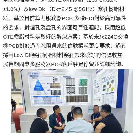
重磅亮相展會，超低CTE塞孔樹脂（260℃總膨脹
≤1.0%）及low Dk （Dk=2.45 @5GHz）塞孔樹脂材
料。基於目前算力服務器PCB 多階HDI對於高可靠性
的要求，對埋孔及疊孔的界面可靠性適配，採用超低
CTE樹脂材料是較好的解決方案；基於未來224G交換
機PCB對於過孔孔阻帶來的信號損耗更高要求，過孔
採用Low Dk塞孔樹脂材料塞孔帶來較好的信號收益。
展會期間衆多服務器PCB客戶駐足停留並詳細諮詢。