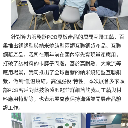
針對算力服務器PCB厚板產品的層間互聯工藝，百
柔推出銅錫型與納米燒結型兩類互聯銅漿產品。互聯
銅漿產品，我司在兩年前在國內率先實現量產應用，
打破了該材料的卡脖子問題。基於高耐熱、大電流等
應用場景，我司推出了全球首發的納米燒結型互聯銅
漿，做到“低溫燒結，高溫服役”特性。本次展會多家頭
部PCB客戶對此技術感興趣並詳細諮詢我司工藝與材
料應用特點等，也表示展會後保持溝通並開展產品驗
證工作。