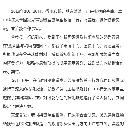
2018年10月26日，微風和暢、秋意濃濃，正是收獲的季節。華
中科技大學國家光電實驗室曾曉雁教授一行，蒞臨我司進行技術交
流，並洽談合作事宜。
曾教授一行的到來，受到了在我司領導及技術團隊的熱烈歡迎。
在總經理胡軍輝的陪同下，參觀了研發中心、製造中心、實驗室等，
對於我司在電子功能材料、補線新技術新工藝、PCB加成製造方向上
的研發努力、戰略布局和取得的成果表示贊許，並對雙方的技術合作
表示期待。
26日下午，在我司4樓會議室，曾曉雁教授一行與我司研發團隊
進行了深入的技術交流，就激光微加工技術及其在PCB行業的應用主
題做了詳細講解，並針對可能存在的技術難題進行了深入探討，共同
擬定了解決方案。
交流會後，我司與曾曉雁團隊，在納米合金研究、激光選擇性燒
結技術在PCB加法製造上的應用等多個研究方向上達成共識，具體的