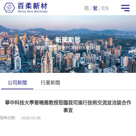
简
繁
EN
新聞動態
專註於加法製造PCB新材料的研發
公司新聞
行業新聞
華中科技大學曾曉雁教授蒞臨我司進行技術交流並洽談合作
事宜
發佈日期：
2018-10-26